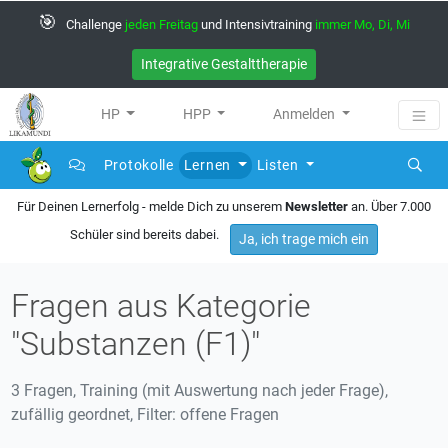
🎯
Challenge
jeden Freitag
und Intensivtraining
immer Mo, Di, Mi
Integrative Gestalttherapie
HP
HPP
Anmelden
Protokolle
Lernen
Listen
Für Deinen Lernerfolg - melde Dich zu unserem
Newsletter
an. Über 7.000
Schüler sind bereits dabei.
Ja, ich trage mich ein
Fragen aus Kategorie
"Substanzen (F1)"
3 Fragen, Training (mit Auswertung nach jeder Frage),
zufällig geordnet, Filter: offene Fragen